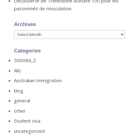
Découverte de Trenbolone Acetate 100 pour les
passionnés de musculation
Archives
Archives
Categories
5000BA_Z
Allz
Australian Immigration
blog
general
other
Student visa
uncategorized