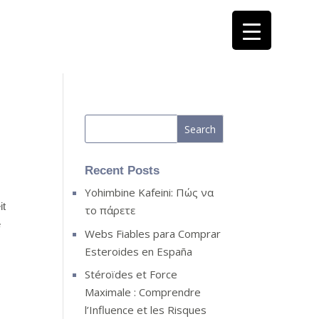
Recent Posts
Yohimbine Kafeini: Πώς να
it
το πάρετε
e
Webs Fiables para Comprar
Esteroides en España
Stéroïdes et Force
Maximale : Comprendre
l’Influence et les Risques